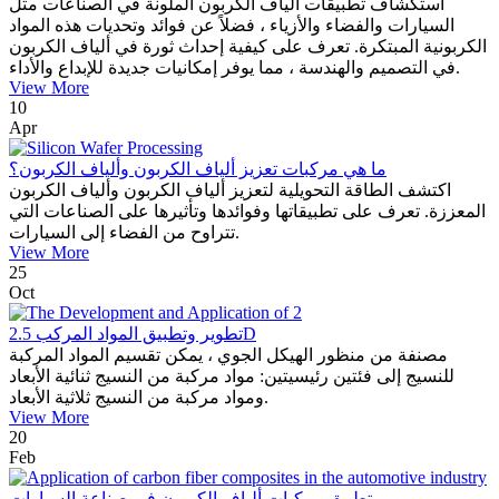
استكشاف تطبيقات ألياف الكربون الملونة في الصناعات مثل
السيارات والفضاء والأزياء ، فضلاً عن فوائد وتحديات هذه المواد
الكربونية المبتكرة. تعرف على كيفية إحداث ثورة في ألياف الكربون
في التصميم والهندسة ، مما يوفر إمكانيات جديدة للإبداع والأداء.
View More
10
Apr
ما هي مركبات تعزيز ألياف الكربون وألياف الكربون؟
اكتشف الطاقة التحويلية لتعزيز ألياف الكربون وألياف الكربون
المعززة. تعرف على تطبيقاتها وفوائدها وتأثيرها على الصناعات التي
تتراوح من الفضاء إلى السيارات.
View More
25
Oct
تطوير وتطبيق المواد المركب 2.5D
مصنفة من منظور الهيكل الجوي ، يمكن تقسيم المواد المركبة
للنسيج إلى فئتين رئيسيتين: مواد مركبة من النسيج ثنائية الأبعاد
ومواد مركبة من النسيج ثلاثية الأبعاد.
View More
20
Feb
تطبيق مركبات ألياف الكربون في صناعة السيارات