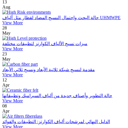
13
Aug
حالة البحث واحتمال النسيج المضاد لقطار مثل ألياف UHMWPE
View More
28
May
ميزات نسيج الألياف الكوارتز لتطبيقات مختلفة
View More
23
May
مقدمة لنسيج شبكة ثلاثية الأبعاد ونسيج ثلاثي الأبعاد
View More
12
Apr
حالة التطوير وأصناف جديدة من ألياف السيراميك وتطبيقاتها
View More
08
Apr
الدليل النهائي لمرشحات ألياف الكوارتز: التطبيقات والفوائد
View More