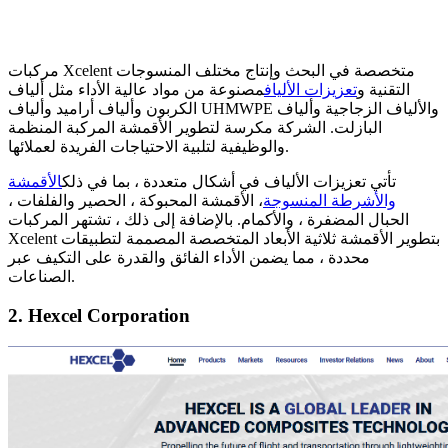
مركبات Xcelent متخصصة في البحث وإنتاج مختلف المنسوجات
التقنية و
تعزيزات الألياف
مصنوعة من مواد عالية الأداء مثل ألياف
الكربون وألياف أراميد وألياف UHMWPE والألياف الزجاجية وألياف
البازلت. الشركة مكرسة لتطوير الأقمشة المركبة المنظمة
والوظيفية لتلبية الاحتياجات الفريدة لعملائها.
تأتي تعزيزات الألياف في أشكال متعددة ، بما في ذلك
الأقمشة
والأشرطة المنسوجة
، الأقمشة المحبوكة ، الحصير والفلفات ،
الحبال المضفرة ، والأكمام. بالإضافة إلى ذلك ، تشتهر المركبات
Xcelent بتطوير الأقمشة ثلاثية الأبعاد المتخصصة المصممة لتطبيقات
محددة ، مما يضمن الأداء الفائق والقدرة على التكيف عبر
الصناعات.
2. Hexcel Corporation