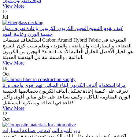
ألياف الكربون ميان
View More
17
Jul
كيف يقوم النسيج الهجين الكربون الكربوني بإعادة تعريف مواد
خفيفة الوزن وعالية القوة
استكشاف تطبيقات Carbon Aramid Hybrid Fabric المتنوعة في
الفضاء ، والسيارات ، والرياضة ، والمزيد ، وتعلم سبب كون النسيج
الهجين من الكربون Aramid هو الخيار الأفضل للحلول العالية الأداء ،
الدائمة ، والمستدامة في الهندسة الحديثة.
View More
19
Oct
مزايا استخدام ألياف الكربون لبناء المباني: نهج أقوى وأخف وزنا
تعرف على كيفية إعادة تشكيل ألياف الكربون بخصائصها الخفيفة
الوزن المقاومة للتآكل ، وكيف تساعد على خلق مباني أقوى وأكثر
كفاءة في الطاقة ومبتكرة للمستقبل.
View More
12
Oct
دور المواد المركبة في صناعة السيارات
اكتشف كيف أن مواد مثل ألياف الكربون تحدث ثورة في تصميم