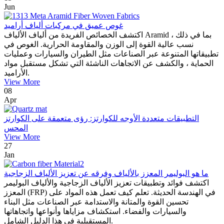
Jun
غوص عميق في مركبات ألياف أراميد
اكتشف الخصائص الفريدة من ألياف الألياف Aramid ، بما في ذلك
نسب عالية القوة إلى الوزن والمقاومة الحرارية. الغوص في
تطبيقاتها المتنوعة عبر الصناعات مثل الطيران والسيارات وعمليات
الحماية ، والكشف عن الاتجاهات الناشئة التي تشكل مستقبل مواد
الأراميد.
View More
08
Apr
التطبيقات متعددة الأوجه للكوارتز: رؤى متعمقة على الكوارتز
المحس
View More
27
Jan
ما هو البوليمر المعزز بالألياف وفرقه عن تعزيز الألياف الزجاجية
اكتشف فوائد وتطبيقات تعزيز الألياف الزجاجية والألياف البوليمر
المعزز (FRP) في الهندسة الحديثة. تعلم كيف تعمل هذه المواد على
تحسين القوة والمتانة والاستدامة عبر الصناعات مثل البناء
والسيارات والفضاء. استكشاف مزاياها وأنواعها واتجاهاتها
المستقبلية في هذا الدليل الشامل.