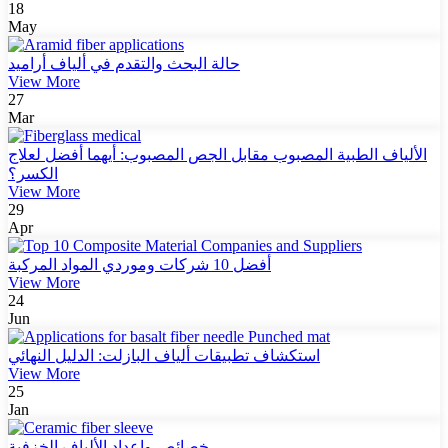
18
May
حالة البحث والتقدم في ألياف أراميد
View More
27
Mar
الألياف الطبية المصبوب مقابل الجص المصبوب: أيهما أفضل لعلاج
الكسر؟
View More
29
Apr
أفضل 10 شركات وموردي المواد المركبة
View More
24
Jun
استكشاف تطبيقات ألياف البازلت: الدليل النهائي
View More
25
Jan
خصائص وإعداد الألياف الخزفية