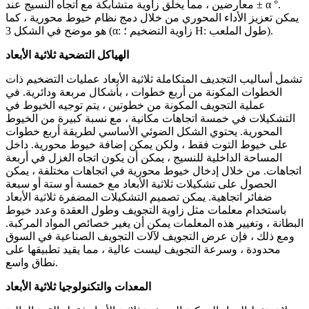
معارضين ، مما يخلق زاوية متشابكة مع اتجاه النسيج عند ± α °.
يمكن تعزيز الأداء المحوري من خلال دمج نظام خيوط محورية ، كما
هو موضح في الشكل 3 (α: زاوية التضخيم ؛ H: طول الملعب).
الهياكل التضحية ثلاثية الأبعاد
تشمل أساليب التجديف المتكاملة ثلاثية الأبعاد عمليات التضخيم ذات
الخطوات المكونة من أربع خطوات ، بأشكال مربعة ودائرية. في
عملية التجويف المكونة من خطوتين ، يتم توجيه الخيوط في
التشكيلات في خمسة اتجاهات مكانية ، مع نسبة كبيرة من الخيوط
المحورية. يحتوي الشكل الضوئي الأساسي لطريقة أربع خطوات
على خيوط التوت فقط ، ولكن يمكن إضافة خيوط محورية. داخل
المساحة الداخلية للنسيج ، يمكن أن يكون اتجاه الغزل في أربعة
اتجاهات. من خلال إدخال خيوط محورية في اتجاهات مختلفة ، يمكن
الحصول على تشكيلات ثلاثية الأبعاد مع خمسة أو ستة أو سبعة
ضفائر اتجاهية. يمكن تصميم التشكيلات المضفرة ثلاثية الأبعاد
باستخدام معلمات مثل زاوية التجويف وطول العقدة وعدد خيوط
البطانة ، وتغيير هذه المعلمات يمكن أن يغير خصائص المواد المركبة.
ومع ذلك ، فإن عرض التجويف لآلات التجويف الصناعية في السوق
محدودة ، وسرعة التجويف ليست عالية ، مما يقيد تطبيقها على
نطاق واسع.
المعدات والتكنولوجيا ثلاثية الأبعاد