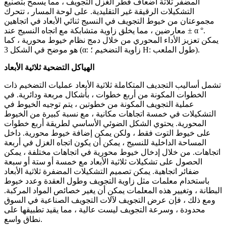
المضفر ثلاثة أضعاف قطر الغزل التجويف ، مما يسمح بتصنيع
التشكيلات الرقيقة غير التقليدية. على لوحة المسار ، تتحرك
مجموعتان من خيوط التجويف في النسيج ثنائي الأبعاد في اتجاهين
معارضين ، مما يخلق زاوية متشابكة مع اتجاه النسيج عند ± α °.
يمكن تعزيز الأداء المحوري من خلال دمج نظام خيوط محورية ، كما
هو موضح في الشكل 3 (α: زاوية التضخيم ؛ H: طول الملعب).
الهياكل التضحية ثلاثية الأبعاد
تشمل أساليب التجديف المتكاملة ثلاثية الأبعاد عمليات التضخيم ذات
الخطوات المكونة من أربع خطوات ، بأشكال مربعة ودائرية. في
عملية التجويف المكونة من خطوتين ، يتم توجيه الخيوط في
التشكيلات في خمسة اتجاهات مكانية ، مع نسبة كبيرة من الخيوط
المحورية. يحتوي الشكل الضوئي الأساسي لطريقة أربع خطوات
على خيوط التوت فقط ، ولكن يمكن إضافة خيوط محورية. داخل
المساحة الداخلية للنسيج ، يمكن أن يكون اتجاه الغزل في أربعة
اتجاهات. من خلال إدخال خيوط محورية في اتجاهات مختلفة ، يمكن
الحصول على تشكيلات ثلاثية الأبعاد مع خمسة أو ستة أو سبعة
ضفائر اتجاهية. يمكن تصميم التشكيلات المضفرة ثلاثية الأبعاد
باستخدام معلمات مثل زاوية التجويف وطول العقدة وعدد خيوط
البطانة ، وتغيير هذه المعلمات يمكن أن يغير خصائص المواد المركبة.
ومع ذلك ، فإن عرض التجويف لآلات التجويف الصناعية في السوق
محدودة ، وسرعة التجويف ليست عالية ، مما يقيد تطبيقها على
نطاق واسع.