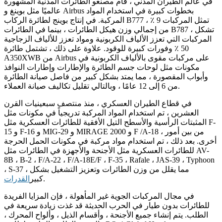
في عالم الطيران المدني ، قام مصنعو الطائرات المدنية المشهورة
عالميًا مثل بوينغ و Airbus بخطوات كبيرة في استخدام المواد
المركبة. في إنتاج بوينج لطائرة الركاب B777 ، تمثل المركبات 9 ٪
من إجمالي وزن هيكل الطائرات ، بينما في الطائرات B787 ، تشكل
المركبات التي تعزز الألياف الكربونية ومواد تعزز للألياف الزجاجية
50 ٪ وفورات كبيرة للوقود. علاوة على ذلك ، تشتمل طائرة
A350XWB من Airbus على مركبات مقوى بالألياف الكربونية في
مكونات مثل لوحات جسم الطائرة والإطارات وإطارات النوافذ
وأبواب المقصورة ، مما يمتد بشكل كبير من فاصل صيانة الطائرة
من 6 إلى 12 عامًا ، وبالتالي تقليل تكاليف صيانة العملاء.
في قطاع الطيران العسكري ، منذ منتصف سبعينيات القرن
العشرين ، تم استخدام المواد المركبة تدريجياً في مكونات مثل
المثبتات الرأسية والأسطح التيل الأفقية للطائرات العسكرية مثل F-
15 و F-16 و MIG-29 و MIRAGE 2000 و F /A-18 ، من بين أمور
أخرى. بعد ذلك ، تم استخدام مواد مركبة في مكونات الحمل الحرجة
للطائرات العسكرية مثل الأجنحة والأجهزة في الطائرات مثل AV-
8B ، B-2 ، F/A-22 ، F/A-18E/F ، F-35 ، Rafale ، JAS-39 ، Typhoon
، S-37 ، مما يقلل من وزن الطائرات وتعزيز التشغيل بشكل
.
كبير
القدرات
في مجال المركبات الجوية غير المأهولة ، فإن المزايا الفريدة
للطائرات بدون طيار في الحرب الحديثة قد غذت زيادة سريعة في
الطلب. يتم إنشاء جميع الأجنحة ، وأقسام الذيل ، وألواح المحرك ،