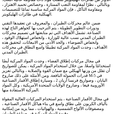
وبالتالي ، نظرًا لمقاومة التعب الممتازة ، وخصائص تخميد الاهتزاز ،
ومقاومة التآكل ، فإن المواد المركبة مناسبة تمامًا للتصميمات
الهيكلية في طائرات الهليكوبتر.
ضمن عالم محركات الطيران ، والمعروف عن تعقيدها التقني
ودورات التطوير الطويلة ، يتم الترحيب بها كجواهر التاج لهذه
الصناعة. تشمل الأهداف التي تم متابعتها في تصميم محركات
الطيران المدني نسب عالية للوزارة ، وانخفاض استهلاك الوقود ،
وانخفاض الضوضاء ، والحد الأدنى من الانبعاثات. لتحقيق هذه
الأهداف ، وجدت المواد المركبة تطبيقًا واسع النطاق في محركات
الطيران المدني.
في مجال مركبات إطلاق الفضاء ، وجدت المواد المركبة أيضًا
استخدامًا واسعًا. من خلال استخدام المواد المركبة ، يمكن للصواريخ
أن تقلل من وزنها الهيكلي مع ضمان القوة والصلابة ، وبالتالي تعزيز
قدرات الحمولة النافعة. ومن الأمثلة على ذلك صاروخ M-5 في
اليابان ، وصواريخ فرنسا أريان 2 ، وسيارة إطلاق الأقمار الصناعية
الأوروبية فيغا ، وصاروخ الولايات المتحدة الأمريكية ، وكل المواد
المركبة الاستفادة منها.
في مجال الأقمار الصناعية ، يتم استخدام المركبات العالية المقواة
بألياف الكربون على نطاق واسع في بناء هياكل الأقمار الصناعية ،
ومصفوفات الألواح الشمسية ، والهوائيات ، مما يزيد من إمكانية
وقيمة المواد المركبة في صناعة الطيران.