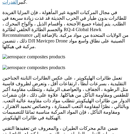
.
كبير
القدرات
في مجال المركبات الجوية غير المأهولة ، فإن المزايا الفريدة
للطائرات بدون طيار في الحرب الحديثة قد غذت زيادة سريعة في
الطلب. يتم إنشاء جميع الأجنحة ، وأقسام الذيل ، وألواح المحرك ،
والجسم الطائرة الخلفي لطائرة RQ-4 Global Hawk
Reconnaissance من الولايات المتحدة من مواد مركبة. بالإضافة إلى
ذلك ، تتضمن DJI Mavicpro Drone الصينية على نطاق واسع مواد
مركبة في هيكلها.
تعمل طائرات الهليكوبتر ، على عكس الطائرات الثابتة الجناحين
التقليدية ، بسرعات أبطأ ، ارتفاعات أقل ، وتعرض لظروف قاسية
مثل الرطوبة ، الجفاف ، والعواصف الرملية ، وتتطلب مقاومة أكبر
للطقس ومقاومة التآكل من هياكلها. علاوة على ذلك ، فإن شفرات
الدوار من طائرات الهليكوبتر تتطلب مواد ذات مقاومة عالية التعب.
وبالتالي ، نظرًا لمقاومة التعب الممتازة ، وخصائص تخميد الاهتزاز ،
ومقاومة التآكل ، فإن المواد المركبة مناسبة تمامًا للتصميمات
الهيكلية في طائرات الهليكوبتر.
ضمن عالم محركات الطيران ، والمعروف عن تعقيدها التقني
ودورات التطوير الطويلة ، يتم الترحيب بها كجواهر التاج لهذه