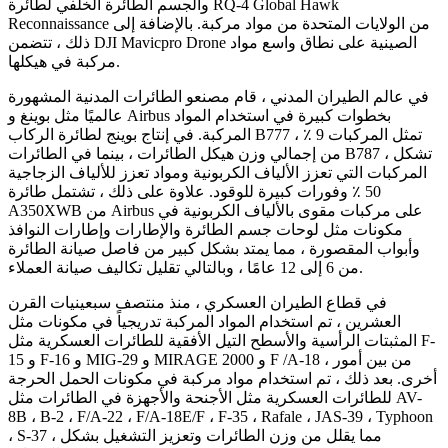
والجسم الطائرة الخلفي لطائرة RQ-4 Global Hawk
Reconnaissance من الولايات المتحدة من مواد مركبة. بالإضافة إلى
ذلك ، تتضمن DJI Mavicpro Drone الصينية على نطاق واسع مواد
مركبة في هيكلها.
في عالم الطيران المدني ، قام مصنعو الطائرات المدنية المشهورة
عالميًا مثل بوينغ و Airbus بخطوات كبيرة في استخدام المواد
المركبة. في إنتاج بوينج لطائرة الركاب B777 ، تمثل المركبات 9 ٪
من إجمالي وزن هيكل الطائرات ، بينما في الطائرات B787 ، تشكل
المركبات التي تعزز الألياف الكربونية ومواد تعزز للألياف الزجاجية
50 ٪ وفورات كبيرة للوقود. علاوة على ذلك ، تشتمل طائرة
A350XWB من Airbus على مركبات مقوى بالألياف الكربونية في
مكونات مثل لوحات جسم الطائرة والإطارات وإطارات النوافذ
وأبواب المقصورة ، مما يمتد بشكل كبير من فاصل صيانة الطائرة
من 6 إلى 12 عامًا ، وبالتالي تقليل تكاليف صيانة العملاء.
في قطاع الطيران العسكري ، منذ منتصف سبعينيات القرن
العشرين ، تم استخدام المواد المركبة تدريجياً في مكونات مثل
المثبتات الرأسية والأسطح التيل الأفقية للطائرات العسكرية مثل F-
15 و F-16 و MIG-29 و MIRAGE 2000 و F /A-18 ، من بين أمور
أخرى. بعد ذلك ، تم استخدام مواد مركبة في مكونات الحمل الحرجة
للطائرات العسكرية مثل الأجنحة والأجهزة في الطائرات مثل AV-
8B ، B-2 ، F/A-22 ، F/A-18E/F ، F-35 ، Rafale ، JAS-39 ، Typhoon
، S-37 ، مما يقلل من وزن الطائرات وتعزيز التشغيل بشكل