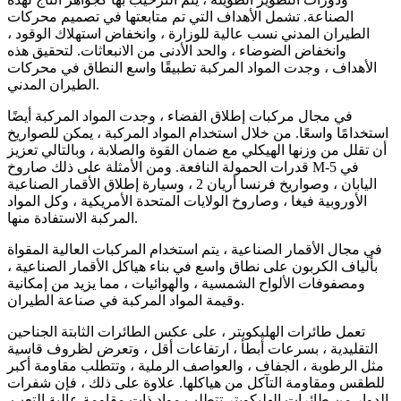
الصناعة. تشمل الأهداف التي تم متابعتها في تصميم محركات
الطيران المدني نسب عالية للوزارة ، وانخفاض استهلاك الوقود ،
وانخفاض الضوضاء ، والحد الأدنى من الانبعاثات. لتحقيق هذه
الأهداف ، وجدت المواد المركبة تطبيقًا واسع النطاق في محركات
الطيران المدني.
في مجال مركبات إطلاق الفضاء ، وجدت المواد المركبة أيضًا
استخدامًا واسعًا. من خلال استخدام المواد المركبة ، يمكن للصواريخ
أن تقلل من وزنها الهيكلي مع ضمان القوة والصلابة ، وبالتالي تعزيز
قدرات الحمولة النافعة. ومن الأمثلة على ذلك صاروخ M-5 في
اليابان ، وصواريخ فرنسا أريان 2 ، وسيارة إطلاق الأقمار الصناعية
الأوروبية فيغا ، وصاروخ الولايات المتحدة الأمريكية ، وكل المواد
المركبة الاستفادة منها.
في مجال الأقمار الصناعية ، يتم استخدام المركبات العالية المقواة
بألياف الكربون على نطاق واسع في بناء هياكل الأقمار الصناعية ،
ومصفوفات الألواح الشمسية ، والهوائيات ، مما يزيد من إمكانية
وقيمة المواد المركبة في صناعة الطيران.
تعمل طائرات الهليكوبتر ، على عكس الطائرات الثابتة الجناحين
التقليدية ، بسرعات أبطأ ، ارتفاعات أقل ، وتعرض لظروف قاسية
مثل الرطوبة ، الجفاف ، والعواصف الرملية ، وتتطلب مقاومة أكبر
للطقس ومقاومة التآكل من هياكلها. علاوة على ذلك ، فإن شفرات
الدوار من طائرات الهليكوبتر تتطلب مواد ذات مقاومة عالية التعب.