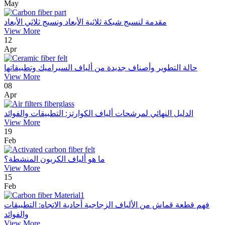
May
مقدمة لنسيج شبكة ثلاثية الأبعاد ونسيج ثلاثي الأبعاد
View More
12
Apr
حالة التطوير وأصناف جديدة من ألياف السيراميك وتطبيقاتها
View More
08
Apr
الدليل النهائي لمرشحات ألياف الكوارتز: التطبيقات والفوائد
View More
19
Feb
ما هو ألياف الكربون المنشطة؟
View More
15
Feb
فهم قطعة قماش من الألياف الزجاجية أحادية الاتجاه: التطبيقات
والفوائد
View More