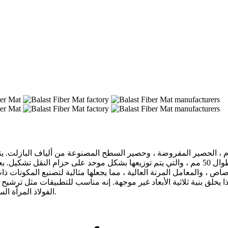
البازلت عن طريق قطع خيوط ألياف البازلت المستمرة إلى أطوال 50 مم ، والتي يتم توزيعها بشك
صاص ، والمعامل المرنة العالية ، مما يجعلها مثالية لتصنيع المكونات ذا
ا يخلق بنية ثلاثية الأبعاد غير موجهة. إنه مناسب للتطبيقات مثل ترشيح
الفولاذ المرآة الساخنة ، وألواح الألومنيوم ، وحشو ناعم مقاوم للدرجات الحرارة العالية.