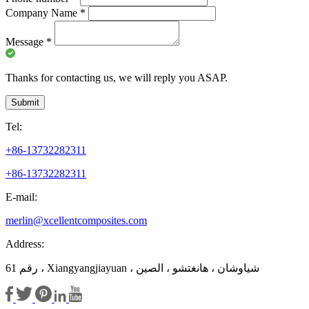
Company Name
*
Message
*
Thanks for contacting us, we will reply you ASAP.
Submit
Tel:
+86-13732282311
+86-13732282311
E-mail:
merlin@xcellentcomposites.com
Address:
رقم 61 ، Xiangyangjiayuan ، شياوشان ، هانغتشو ، الصين