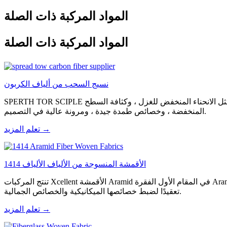
المواد المركبة ذات الصلة
المواد المركبة ذات الصلة
نسيج السحب من ألياف الكربون
SPERTH TOR SCIPLE عبارة عن نسيج منسوج باستخدام غزل الانتشار وهو نوع جديد من المواد المقواة بألياف الكربون. يحتوي هذا النسيج على خصائص مثل الانحناء المنخفض للغزل ، وكثافة السطح
المنخفضة ، وخصائص طمدة جيدة ، ومرونة عالية في التصميم.
تعلم المزيد →
1414 الأقمشة المنسوجة من الألياف الألياف
تنتج المركبات Xcellent الأقمشة Aramid في المقام الأول الفقرة Aramid 1414 ، ويمكنها تصميمها في هياكل مختلفة من الأقمشة مثل نسج الساتان العادي أو الشرير أو الساتان ، بالإضافة إلى أنماط نسج أكثر
تعقيدًا لضبط خصائصها الميكانيكية والخصائص الجمالية.
تعلم المزيد →