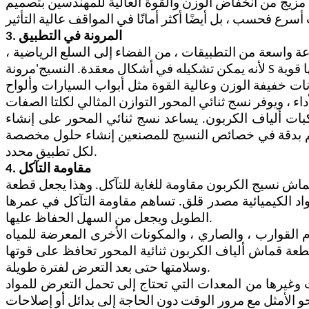
 مزيج من انخفاض الوزن والقوة العالية للمهندسين بتصميم
3. المرونة في التطبيق
 واسعة من التطبيقات ، من الفضاء إلى السلع الرياضية ،
لأنه يمكن تشكيله في أشكال معقدة. النسيج
'
 خفيفة الوزن وعالية القوة مثل أبواب السيارات وألواح
مركبات ألياف الكربون. يساعد نسج ثنائي المحور على إنشاء
حكم بدقة في خصائص النسيج للمصنعين إنشاء حلول مخصصة
لكل تطبيق محدد.
4. مقاومة التآكل
قماش نسيج الكربون مقاومة للغاية للتآكل. وهذا يجعل قطعة
واد الكيميائية مصدر قلق. تساهم مقاومة التآكل في عمرها
الطويل ويجعل من السهل الحفاظ عليها.
م القوارب ، والصاري ، والمكونات الأخرى المعرضة للمياه
طعة قماش ألياف الكربون ثنائية المحور تحافظ على قوتها
وسلامتها حتى بعد التعرض لفترة طويلة.
ات وغيرها من المعدات التي تحتاج إلى تحمل التعرض للمواد
 الأمثل مع مرور الوقت دون الحاجة إلى بدائل أو إصلاحات