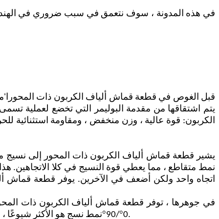
في هذه المدونة ، سوف نتعمق في سبب ضروري في الهندسة 
قبل الغوص في قطعة قماش ألياف الكربون ذات المحورا
'
م
يتم اشتقاقها من مقدمة البوليمر التي تخضع لعملية تسمى ا
الكربون: قوة عالية ، وزن منخفض ، ومقاومة استثنائية للحرا
يشير قطعة قماش ألياف الكربون ذات المحور إلى نسيج مصن
نمط متقاطع ، مما يعطي قوة النسيج في كلا الاتجاهين. هذا
اتجاه واحد ولكن أضعف في الآخرين. يوفر قطعة قماش أليا
في جوهرها ، توفر قطعة قماش ألياف الكربون ذات المحورين 
°
°
، اعتمادا على احتياجات التطبيق.
0
/90
نمط نسج هو الأكثر شيوعًا ، و