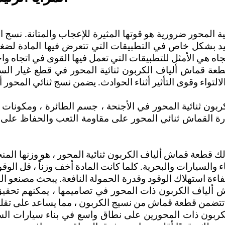
لمحور ضرورية هو قوتها المثيرة للإعجاب والمتانة. نسج الن
بشكل خاص في التطبيقات التي تتعرض فيها المادة لضغوط دين
جاه هي الأمثل للتطبيقات التي تعمل فيها القوى في اتجاه واحد
عة قماش ألياف الكربون ثنائية المحور في قطع غيار السيا
واء وقوى التأثير أثناء الحوادث. يضمن نسج ثنائي المحور أن
ربون ثنائية المحور في الأجنحة ، جسم الطائرة ، ومكونا
 القماش ثنائي المحور على مقاومة التعب والحفاظ على س
لك قطعة قماش ألياف الكربون ثنائية المحور ، هو وزنها المن
اءة استهلاك الوقود وقدرة الحمولة النافعة. يبحث مصنعو ا
 ألياف الكربون ذات المحور في تصاميمها ، يمكنهم تحقيق
ربون ذات المحورين على نطاق واسع في بناء سيارات السب