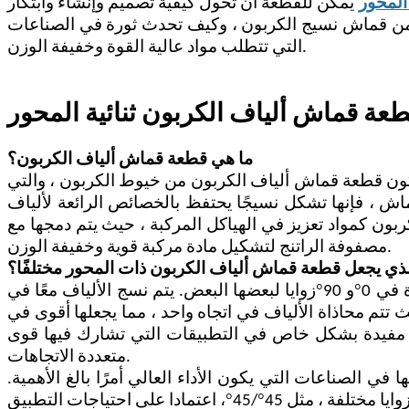
 المحور
 من قماش نسيج الكربون ، وكيف تحدث ثورة في الصناعات
التي تتطلب مواد عالية القوة وخفيفة الوزن.
عة قماش ألياف الكربون ثنائية المحور
ما هي قطعة قماش ألياف الكربون؟
كون قطعة قماش ألياف الكربون من خيوط الكربون ، والتي
ماش ، فإنها تشكل نسيجًا يحتفظ بالخصائص الرائعة لألياف
كربون كمواد تعزيز في الهياكل المركبة ، حيث يتم دمجها مع
مصفوفة الراتنج لتشكيل مادة مركبة قوية وخفيفة الوزن.
لذي يجعل قطعة قماش ألياف الكربون ذات المحور مختلفًا؟
°
°
في 0
و 90
زوايا لبعضها البعض. يتم نسج الألياف معًا في
تتم محاذاة الألياف في اتجاه واحد ، مما يجعلها أقوى في
لها مفيدة بشكل خاص في التطبيقات التي تشارك فيها قوى
متعددة الاتجاهات.
 الصناعات التي يكون الأداء العالي أمرًا بالغ الأهمية.
°
°
يا مختلفة ، مثل 45
/45