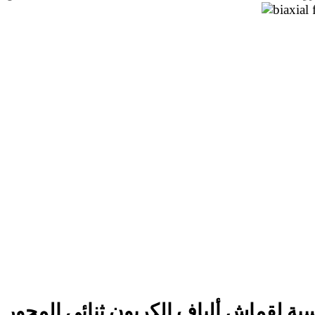
يسية لقماش ألياف الكربون ثنائي المحور