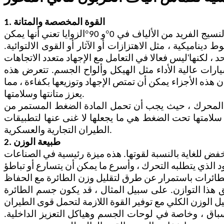
1. القوة المخصصة والمتانة
°
°
سيج الفريد من الألياف في 0
و 90
الزوايا تعني أنها يمكن
اميكية ، مثل الاهتزازات أو الآثار أو القوى الالتوائية.
'
 ، لكنها
رات عالية الأداء مثل الهيكل وألواح الجسم. تتعرض هذه
 هذه الأجزاء يمكن أن تمتص الإجهاد وتوزيعها بكفاءة ، مما
يعزز متانتها وسلامتها.
ت المحرك ، حيث يجب أن تحمل المادة الضغط المستمر من
لامتها تحت الضغط هي ما يجعلها لا غنى عنها لتطبيقات
الطيران التجارية والعسكرية.
2. طبيعة الوزن
خفض للغاية بالنسبة لقوتها. هذه ميزة رئيسية في الصناعات
لطائرات باستمرار عن طرق لتقليل وزن الطائرة مع الحفاظ
 هذا التوازن. على سبيل المثال ، قد يكون جسم الطائرة
اق ، وخاصة في لوحات الجسم وهياكل التعزيز الداخلية.