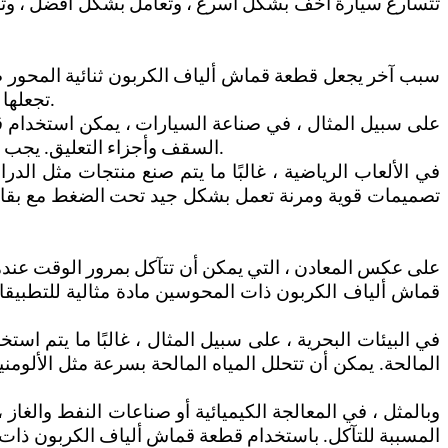
تتسارع سيارة أخف بشكل أسرع ، وتعامل بشكل أفضل ، وتستهل
سبب آخر يجعل قطعة قماش ألياف الكربون ثنائية المحور ضر
مرونة S تجعلها مثالية لإنشاء مكونات ذات هندسة معقدة خفيفة الوزن ولكنها قوية.
على سبيل المثال ، في صناعة السيارات ، يمكن استخدام ق
السقف وأجزاء التعليق. يجب أن تكون هذه الأجزاء قوية وخفيفة الوزن لضمان السلامة والأداء ، ويوفر نسج ثنائي المحور التوازن المثالي لكلتا الصفات.
في الألعاب الرياضية ، غالبًا ما يتم صنع منتجات مثل الدر
تصميمات قوية ومرنة تعمل بشكل جيد تحت الضغط مع بقاء 
على عكس المعادن ، التي يمكن أن تتآكل بمرور الوقت عندما 
قماش ألياف الكربون ذات المحوسين مادة مثالية للتطبيقات 
في البيئات البحرية ، على سبيل المثال ، غالبًا ما يتم ا
المالحة. يمكن أن تتحلل المياه المالحة بسرعة مثل الألو
وبالمثل ، في المعالجة الكيميائية أو صناعات النفط والغاز
المسببة للتآكل. باستخدام قطعة قماش ألياف الكربون ذات ا