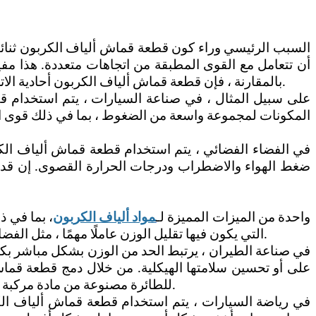
السبب الرئيسي وراء كون قطعة قماش ألياف الكربون ثنائية ا
أن تتعامل مع القوى المطبقة من اتجاهات متعددة. هذا مفيد 
ليس فعالا في التعامل مع الإجهاد متعدد الاتجاهات.
بالمقارنة ، فإن قطعة قماش ألياف الكربون أحادية الات
على سبيل المثال ، في صناعة السيارات ، يتم استخدام قط
المكونات لمجموعة واسعة من الضغوط ، بما في ذلك قوى الالت
في الفضاء الفضائي ، يتم استخدام قطعة قماش ألياف الك
ضغط الهواء والاضطراب ودرجات الحرارة القصوى. إن قدرة
واحدة من الميزات المميزة لـ
مواد ألياف الكربون
، بما في ذ
التي يكون فيها تقليل الوزن عاملًا مهمًا ، مثل الفضاء والسيارات والبحرية. كلما كانت المادة أخف وزناً ، قل الوقود الذي يتطلبه التحرك ، وأسرع ما يمكن أن يتسارع أو تباطؤ.
في صناعة الطيران ، يرتبط الحد من الوزن بشكل مباشر بكف
على أو تحسين سلامتها الهيكلية. من خلال دمج قطعة قماش
للطائرة مصنوعة من مادة مركبة تتضمن قطعة قماش من نسيج الكربون ، مما يساعد على تقليل الوزن الكلي مع توفير القوة اللازمة لتحمل قوى الطيران.
في رياضة السيارات ، يتم استخدام قطعة قماش ألياف الك