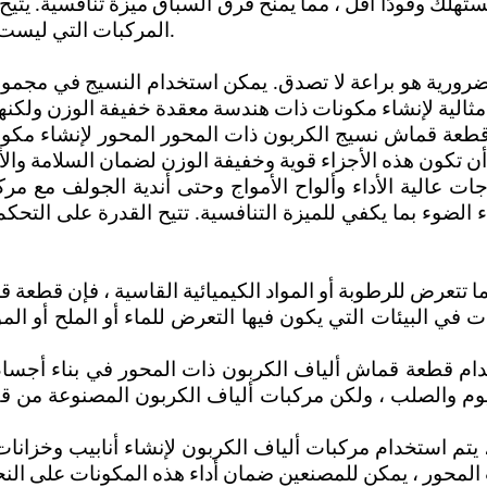
ك وقودًا أقل ، مما يمنح فرق السباق ميزة تنافسية. يتيح
المركبات التي ليست أسرع فحسب ، بل أيضًا أكثر أمانًا في المواقف عالية التأثير.
ورية هو براعة لا تصدق. يمكن استخدام النسيج في مجموعة
طعة قماش نسيج الكربون ذات المحور المحور لإنشاء مكونات
اجات عالية الأداء وألواح الأمواج وحتى أندية الجولف مع 
الضوء بما يكفي للميزة التنافسية. تتيح القدرة على الت
تتعرض للرطوبة أو المواد الكيميائية القاسية ، فإن قطعة 
في البيئات التي يكون فيها التعرض للماء أو الملح أو الم
ستخدام قطعة قماش ألياف الكربون ذات المحور في بناء أجسا
منيوم والصلب ، ولكن مركبات ألياف الكربون المصنوعة من ق
 ، يتم استخدام مركبات ألياف الكربون لإنشاء أنابيب وخزان
لمحور ، يمكن للمصنعين ضمان أداء هذه المكونات على النحو