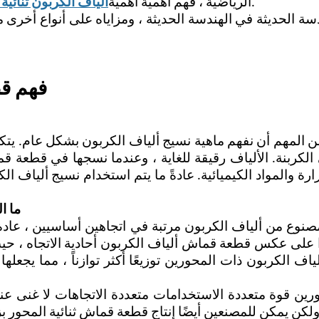
يمكن للقطعة أن تحول كيفية تصميم وإنشاء وابتكار.
الرياضية ، فهم أهمية أهمية
ألياف الكربون ثنائية
الحديثة في الهندسة الحديثة ، ومزاياه على أنواع أخرى
فهم قط
ن المهم أن نفهم ماهية نسيج ألياف الكربون بشكل عام. يت
لكربنة. الألياف رقيقة للغاية ، وعندما نسجها في قطعة ق
رة والمواد الكيميائية. عادةً ما يتم استخدام نسيج ألياف ال
ما ا
وع من ألياف الكربون مرتبة في اتجاهين أساسيين ، عادة 
 على عكس قطعة قماش ألياف الكربون أحادية الاتجاه ، حيث 
ف الكربون ذات المحورين توزيعًا أكثر توازناً ، مما يجع
قوة متعددة الاستخدامات متعددة الاتجاهات لا غنى عنها في
لكن يمكن للمصنعين أيضًا إنتاج قطعة قماش ثنائية المحور بزوا