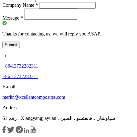
Company Name
*
Message
*
Thanks for contacting us, we will reply you ASAP.
Submit
Tel:
+86-13732282311
+86-13732282311
E-mail:
merlin@xcellentcomposites.com
Address:
رقم 61 ، Xiangyangjiayuan ، شياوشان ، هانغتشو ، الصين