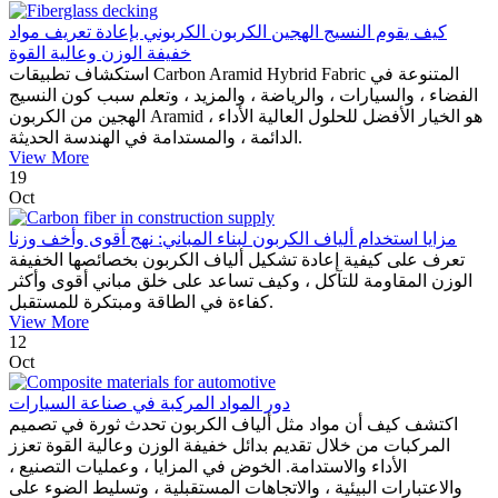
كيف يقوم النسيج الهجين الكربون الكربوني بإعادة تعريف مواد
خفيفة الوزن وعالية القوة
استكشاف تطبيقات Carbon Aramid Hybrid Fabric المتنوعة في
الفضاء ، والسيارات ، والرياضة ، والمزيد ، وتعلم سبب كون النسيج
الهجين من الكربون Aramid هو الخيار الأفضل للحلول العالية الأداء ،
الدائمة ، والمستدامة في الهندسة الحديثة.
View More
19
Oct
مزايا استخدام ألياف الكربون لبناء المباني: نهج أقوى وأخف وزنا
تعرف على كيفية إعادة تشكيل ألياف الكربون بخصائصها الخفيفة
الوزن المقاومة للتآكل ، وكيف تساعد على خلق مباني أقوى وأكثر
كفاءة في الطاقة ومبتكرة للمستقبل.
View More
12
Oct
دور المواد المركبة في صناعة السيارات
اكتشف كيف أن مواد مثل ألياف الكربون تحدث ثورة في تصميم
المركبات من خلال تقديم بدائل خفيفة الوزن وعالية القوة تعزز
الأداء والاستدامة. الخوض في المزايا ، وعمليات التصنيع ،
والاعتبارات البيئية ، والاتجاهات المستقبلية ، وتسليط الضوء على