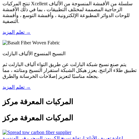
تنتج المركبات Xcellent سلسلة من الأقمشة المنسوجة من الألياف
الزجاجية المصممة لمختلف التطبيقات ، بما في ذلك الأقمشة
للوحات الدوائر المطبوعة الإلكترونية ، وأقمشة التوسع ، وأقمشة
التصفية.
تعلم المزيد →
النسيج المنسوج الألياف البازلت
يتم صنع نسيج شبكة البازلت عن طريق التواء ألياف البازلت ثم
تطبيق طلاء الراتنج. يعزز هيكل الشبكة استقرار النسيج ومتانته ، مما
يجعله مناسبًا لتعزيز إصلاحات الخرسانة والطرق.
تعلم المزيد →
المركبات المعرفة مركز
المركبات المعرفة مركز
إعادة تعريف الأداء: ارتفاع نسيج الكربون السحب في الهندسة