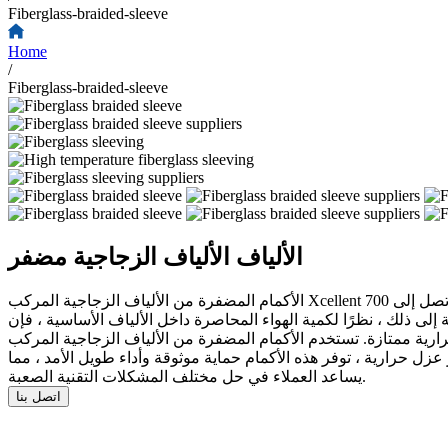
Fiberglass-braided-sleeve
Home
/
Fiberglass-braided-sleeve
الألياف الألياف الزجاجية مضفر
الأكمام المضفرة من الألياف الزجاجية المركب Xcellent هي مادة عازلة عالية الأداء مصنوعة من خيوط الألياف الإلكترونية المعدلة كيميائيا. يمكن لهذه الأكمام تحمل درجات حرارة حرارة مستمرة تصل إلى 700
رارة القصوى. بالإضافة إلى ذلك ، نظرًا لكمية الهواء المحاصرة داخل الألياف الأساسية ، فإن
ة من الألياف الزجاجية المركب Xcellent على نطاق واسع في الإلكترونيات ، والكهرباء ، والفضاء ، وتصنيع السيارات ،
ل حرارية ، توفر هذه الأكمام حماية موثوقة وأداء طويل الأمد ، مما
يساعد العملاء في حل مختلف المشكلات التقنية الصعبة.
اتصل بنا