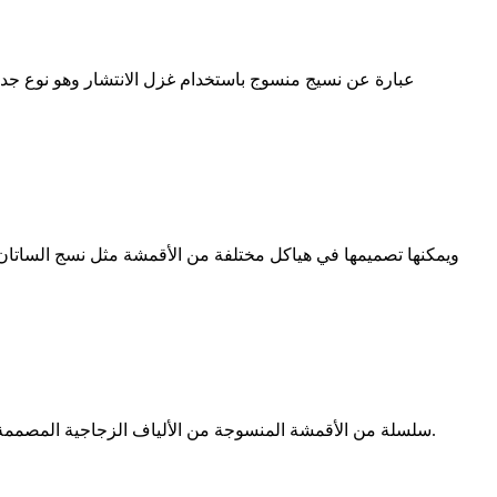
تنتج المركبات Xcellent سلسلة من الأقمشة المنسوجة من الألياف الزجاجية المصممة لمختلف التطبيقات ، بما في ذلك الأقمشة للوحات الدوائر المطبوعة الإلكترونية ، وأقمشة التوسع ، وأقمشة التصفية.