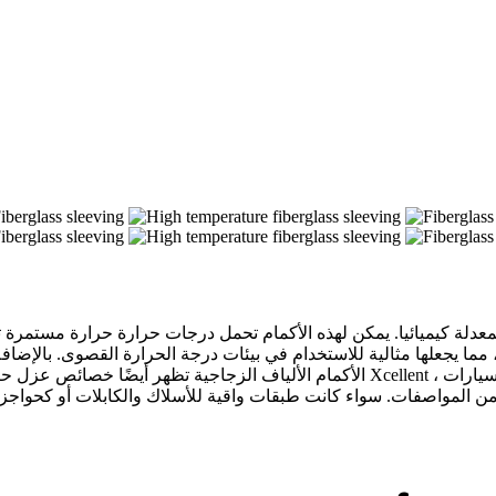
 حرارة حرارة قصيرة الأجل من 750 درجة مئوية ، مما يجعلها مثالية للاستخدام في بيئات درجة الح
الأكمام الألياف الزجاجية تظهر أيضًا خصائص عزل حرارية ممتازة. تستخدم الأكمام المضفر
ن المواصفات. سواء كانت طبقات واقية للأسلاك والكابلات أو كحواجز عز