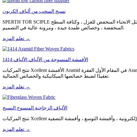
نسيج السحب من ألياف الكربون
SPERTH TOR SCIPLE عبارة عن نسيج منسوج باستخدام غزل الانتشار وهو نوع جديد من المواد المقواة بألياف الكربون. يحتوي هذا النسيج على خصائص مثل الانحناء المنخفض للغزل ، وكثافة السطح
المنخفضة ، وخصائص طمدة جيدة ، ومرونة عالية في التصميم.
تعلم المزيد →
1414 الأقمشة المنسوجة من الألياف الألياف
تنتج المركبات Xcellent الأقمشة Aramid في المقام الأول الفقرة Aramid 1414 ، ويمكنها تصميمها في هياكل مختلفة من الأقمشة مثل نسج الساتان العادي أو الشرير أو الساتان ، بالإضافة إلى أنماط نسج أكثر
تعقيدًا لضبط خصائصها الميكانيكية والخصائص الجمالية.
تعلم المزيد →
الألياف الزجاجية المنسوج النسيج
تعلم المزيد →