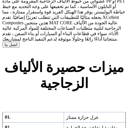
عشوائي من خيوط الألياف الزجاجية المفرومة على مادة PP أو PET
أو النايلون الأساسية ، كما تم تخفيفها على وجه التحديد مع خيط
خياطة البوليستر. يوفر هذا الهيكل الفريد قوة واستقرار ممتازة ، مما
يجعله مثاليًا للتطبيقات التي تتطلب تعزيزًا إضافيًا. تقدم XCellent
Composites هذين منتجين MAT CORE عالية الجودة من الألياف
الزجاجية لتلبية متطلبات الصناعات المختلفة للمواد المركبة عالية
الأداء. سواء في قطاعات البناء أو السيارات أو بناء السفن ، تقدم
منتجاتنا أداءًا رائعًا وحلولًا موثوقة لدعم التنفيذ الناجح لمشاريعك.
اتصل بنا
ميزات حصيرة الألياف
الزجاجية
01.
عزل حرارة ممتاز
02.
مقاومة ارتفاع درجة الحرارة