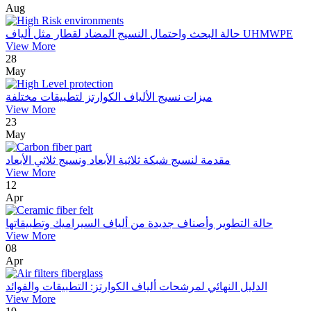
Aug
حالة البحث واحتمال النسيج المضاد لقطار مثل ألياف UHMWPE
View More
28
May
ميزات نسيج الألياف الكوارتز لتطبيقات مختلفة
View More
23
May
مقدمة لنسيج شبكة ثلاثية الأبعاد ونسيج ثلاثي الأبعاد
View More
12
Apr
حالة التطوير وأصناف جديدة من ألياف السيراميك وتطبيقاتها
View More
08
Apr
الدليل النهائي لمرشحات ألياف الكوارتز: التطبيقات والفوائد
View More