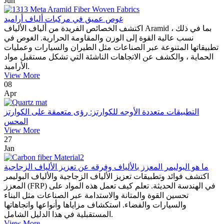
Jun
غوص عميق في مركبات ألياف أراميد
اكتشف الخصائص الفريدة من ألياف الألياف Aramid ، بما في ذلك
نسب عالية القوة إلى الوزن والمقاومة الحرارية. الغوص في
تطبيقاتها المتنوعة عبر الصناعات مثل الطيران والسيارات وعمليات
الحماية ، والكشف عن الاتجاهات الناشئة التي تشكل مستقبل مواد
الأراميد.
View More
08
Apr
التطبيقات متعددة الأوجه للكوارتز: رؤى متعمقة على الكوارتز
المحس
View More
27
Jan
ما هو البوليمر المعزز بالألياف وفرقه عن تعزيز الألياف الزجاجية
اكتشف فوائد وتطبيقات تعزيز الألياف الزجاجية والألياف البوليمر
المعزز (FRP) في الهندسة الحديثة. تعلم كيف تعمل هذه المواد على
تحسين القوة والمتانة والاستدامة عبر الصناعات مثل البناء
والسيارات والفضاء. استكشاف مزاياها وأنواعها واتجاهاتها
المستقبلية في هذا الدليل الشامل.
View More