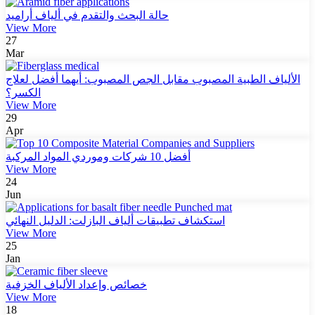
حالة البحث والتقدم في ألياف أراميد
View More
27
Mar
الألياف الطبية المصبوب مقابل الجص المصبوب: أيهما أفضل لعلاج
الكسر؟
View More
29
Apr
أفضل 10 شركات وموردي المواد المركبة
View More
24
Jun
استكشاف تطبيقات ألياف البازلت: الدليل النهائي
View More
25
Jan
خصائص وإعداد الألياف الخزفية
View More
18