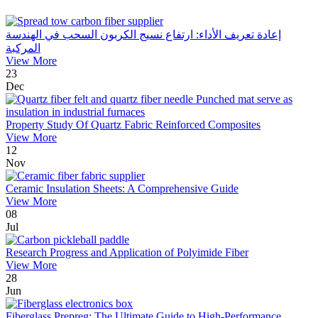
إعادة تعريف الأداء: ارتفاع نسيج الكربون السحب في الهندسة
المركبة
View More
23
Dec
Property Study Of Quartz Fabric Reinforced Composites
View More
12
Nov
Ceramic Insulation Sheets: A Comprehensive Guide
View More
08
Jul
Research Progress and Application of Polyimide Fiber
View More
28
Jun
Fiberglass Prepreg: The Ultimate Guide to High-Performance