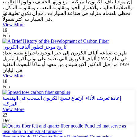
إن مواد ألياف الكربون المركبة ، مع وزنها الخفيف ، وقوتها العالية ،
والصلابة العالية ، والاهتزاز الجيد ومقاومة التعب ، ومقاومة التآكل ،
تحظى باهتمام متزايد في صناعة السيارات ، مع أن تكون تطبيقاتها
في السيارات أكثر شمولاً.
View More
19
Feb
تاريخ موجز لتطور ألياف الكربون
ظهرت صناعة ألياف الكربون إلى حيز الوجود باختراع تقنية إعداد
ألياف الكربون التي تعتمد على بولي أكريلونيتريل (PAN) في عام
1959 من قبل الدكتور أكيو شيندو من معهد أوساكا للبحوث التقنية
في اليابان.
View More
18
Feb
إعادة تعريف الأداء: ارتفاع نسيج الكربون السحب في الهندسة
المركبة
View More
23
Dec
Property Study Of Quartz Fabric Reinforced Composites